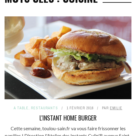
A TABLE
,
RESTAURANTS
1 FÉVRIER 2016
PAR
EMILIE
L'INSTANT HOME BURGER
Cette semaine, toulou-sain.fr va vous faire frissonner les
papilles ! Direction l'Atelier des Instants Culin'R avenue Saint-